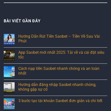
BÀI VIẾT GẦN ĐÂY
Hướng Dẫn Rút Tiền Saobet – Tiền Về Sau Vài
Phút
App Saobet mới nhất 2025: Tải về và cài đặt siêu
tốc
Cách nạp tiền Saobet nhanh chóng và an toàn
nhất
Hướng dẫn đăng nhập Saobet nhanh chóng,
không gặp sự cố
3 bước tạo tài khoản Saobet đơn giản và chi tiết