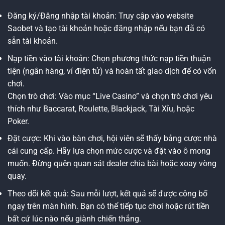
Đăng ký/Đăng nhập tài khoản: Truy cập vào website
Saobet và tạo tài khoản hoặc đăng nhập nếu bạn đã có
sẵn tài khoản.
Nạp tiền vào tài khoản: Chọn phương thức nạp tiền thuận
tiện (ngân hàng, ví điện tử) và hoàn tất giao dịch để có vốn
chơi.
Chọn trò chơi: Vào mục “Live Casino” và chọn trò chơi yêu
thích như Baccarat, Roulette, Blackjack, Tài Xỉu, hoặc
Poker.
Đặt cược: Khi vào bàn chơi, hội viên sẽ thấy bảng cược nhà
cái cung cấp. Hãy lựa chọn mức cược và đặt vào ô mong
muốn. Đừng quên quan sát dealer chia bài hoặc xoay vòng
quay.
Theo dõi kết quả: Sau mỗi lượt, kết quả sẽ được công bố
ngay trên màn hình. Bạn có thể tiếp tục chơi hoặc rút tiền
bất cứ lúc nào nếu giành chiến thắng.