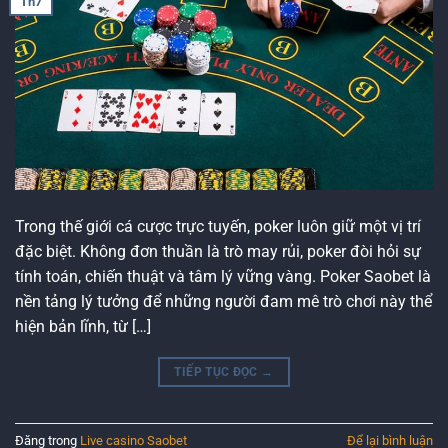
Th7
Trong thế giới cá cược trực tuyến, poker luôn giữ một vị trí
đặc biệt. Không đơn thuần là trò may rủi, poker đòi hỏi sự
tính toán, chiến thuật và tâm lý vững vàng. Poker Saobet là
nền tảng lý tưởng để những người đam mê trò chơi này thể
hiện bản lĩnh, từ […]
TIẾP TỤC ĐỌC
→
Đăng trong
Live casino Saobet
Để lại bình luận