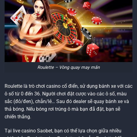
Roulette – Vòng quay may mắn
Roulette là trò chơi casino cổ điển, sử dụng bánh xe với các
ô số từ 0 đến 36. Người chơi đặt cược vào các ô số, màu
sắc (đỏ/đen), chẵn/lẻ… Sau đó dealer sẽ quay bánh xe và
thả bóng. Nếu bóng rơi trúng ô mà bạn đã đặt, bạn sẽ
chiến thắng.
Tại live casino Saobet, bạn có thể lựa chọn giữa nhiều