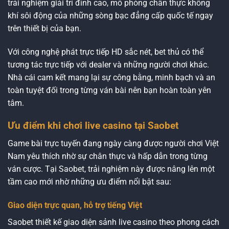
trải nghiệm giải trí đỉnh cao, mô phỏng chân thực không
khí sôi động của những sòng bạc đẳng cấp quốc tế ngay
trên thiết bị của bạn.
Với công nghệ phát trực tiếp HD sắc nét, bet thủ có thể
tương tác trực tiếp với dealer và những người chơi khác.
Nhà cái cam kết mang lại sự công bằng, minh bạch và an
toàn tuyệt đối trong từng ván bài nên bạn hoàn toàn yên
tâm.
Ưu điểm khi chơi live casino tại Saobet
Game bài trực tuyến đang ngày càng được người chơi Việt
Nam yêu thích nhờ sự chân thực và hấp dẫn trong từng
ván cược. Tại Saobet, trải nghiệm này được nâng lên một
tầm cao mới nhờ những ưu điểm nổi bật sau:
Giao diện trực quan, hỗ trợ tiếng Việt
Saobet thiết kế giao diện sảnh live casino theo phong cách