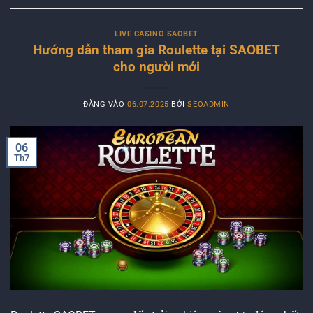
LIVE CASINO SAOBET
Hướng dẫn tham gia Roulette tại SAOBET
cho người mới
ĐĂNG VÀO
06.07.2025
BỞI
SEOADMIN
06
Th7