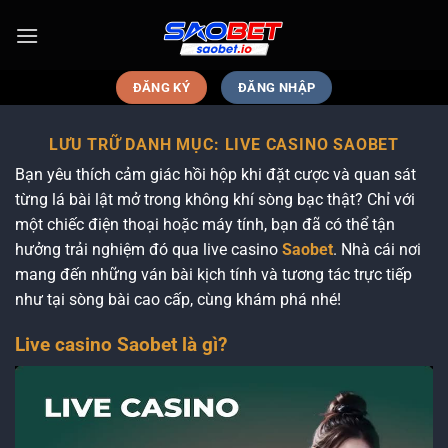
Bỏ
qua
nội
dung
ĐĂNG KÝ
ĐĂNG NHẬP
LƯU TRỮ DANH MỤC:
LIVE CASINO SAOBET
Bạn yêu thích cảm giác hồi hộp khi đặt cược và quan sát
từng lá bài lật mở trong không khí sòng bạc thật? Chỉ với
một chiếc điện thoại hoặc máy tính, bạn đã có thể tận
hưởng trải nghiệm đó qua live casino
Saobet
. Nhà cái nơi
mang đến những ván bài kịch tính và tương tác trực tiếp
như tại sòng bài cao cấp, cùng khám phá nhé!
Live casino Saobet là gì?