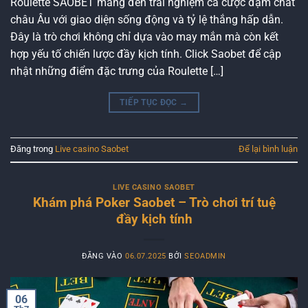
Roulette SAOBET mang đến trải nghiệm cá cược đậm chất
châu Âu với giao diện sống động và tỷ lệ thắng hấp dẫn.
Đây là trò chơi không chỉ dựa vào may mắn mà còn kết
hợp yếu tố chiến lược đầy kịch tính. Click Saobet để cập
nhật những điểm đặc trưng của Roulette […]
TIẾP TỤC ĐỌC
→
Đăng trong
Live casino Saobet
Để lại bình luận
LIVE CASINO SAOBET
Khám phá Poker Saobet – Trò chơi trí tuệ
đầy kịch tính
ĐĂNG VÀO
06.07.2025
BỞI
SEOADMIN
06