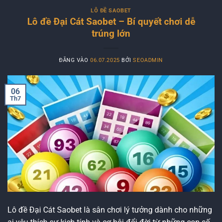
LÔ ĐỀ SAOBET
Lô đề Đại Cát Saobet – Bí quyết chơi dễ
trúng lớn
ĐĂNG VÀO
06.07.2025
BỞI
SEOADMIN
06
Th7
Lô đề Đại Cát Saobet là sân chơi lý tưởng dành cho những