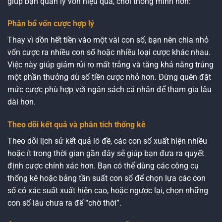
giúp bạn quản lý vốn hiệu quả, chơi thông minh hơn:
Phân bổ vốn cược hợp lý
Thay vì dồn hết tiền vào một vài con số, bạn nên chia nhỏ
vốn cược ra nhiều con số hoặc nhiều loại cược khác nhau.
Việc này giúp giảm rủi ro mất trắng và tăng khả năng trúng
một phần thưởng dù số tiền cược nhỏ hơn. Đừng quên đặt
mức cược phù hợp với ngân sách cá nhân để tham gia lâu
dài hơn.
Theo dõi kết quả và phân tích thống kê
Theo dõi lịch sử kết quả lô đề, các con số xuất hiện nhiều
hoặc ít trong thời gian gần đây sẽ giúp bạn đưa ra quyết
định cược chính xác hơn. Bạn có thể dùng các công cụ
thống kê hoặc bảng tần suất con số để chọn lựa các con
số có xác suất xuất hiện cao, hoặc ngược lại, chọn những
con số lâu chưa ra để “chờ thời”.