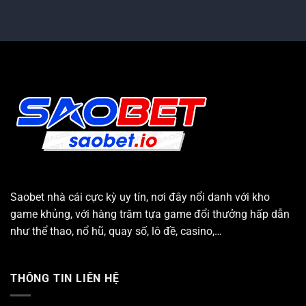
Saobet
nhà cái cực kỳ uy tín, nơi đây nổi danh với kho
game khủng, với hàng trăm tựa game đổi thưởng hấp dẫn
như thể thao, nổ hũ, quay số, lô đề, casino,…
THÔNG TIN LIÊN HỆ