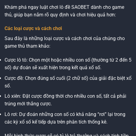
Khám phá ngay luật chơi lô đề SAOBET dành cho game
thủ, giúp bạn nắm rõ quy định và chơi hiệu quả hơn:
Các loại cược và cách chơi
Sau đây là những loại cược và cách chơi của chúng cho
game thủ tham khảo:
Cược lô tô: Chọn một hoặc nhiều con số (thường từ 2 đến 5
số) dự đoán sẽ xuất hiện trong kết quả xổ số.
Cược đề: Chọn đúng số cuối (2 chữ số) của giải đặc biệt xổ
số.
Lô xiên: Đặt cược đồng thời cho nhiều con số, tất cả phải
trúng mới thắng cược.
Lô rơi: Dự đoán những con số có khả năng “rơi” lại trong
các kỳ xổ số kế tiếp dựa trên phân tích thống kê.
Mỗi hình thức cược sẽ có tỷ lệ trả thưởng và cách tính tiền