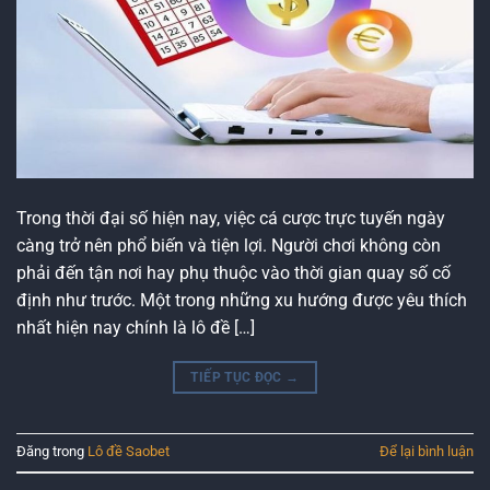
Trong thời đại số hiện nay, việc cá cược trực tuyến ngày
càng trở nên phổ biến và tiện lợi. Người chơi không còn
phải đến tận nơi hay phụ thuộc vào thời gian quay số cố
định như trước. Một trong những xu hướng được yêu thích
nhất hiện nay chính là lô đề […]
TIẾP TỤC ĐỌC
→
Đăng trong
Lô đề Saobet
Để lại bình luận