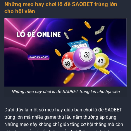
Những mẹo hay chơi lô đề SAOBET trúng lớn
cho hội viên
Những mẹo hay chơi lô đề SAOBET trúng lớn cho hội viên
Dưới đây là một số mẹo hay giúp bạn chơi lô đề SAOBET
trúng lớn mà nhiều game thủ lâu năm thường áp dụng.
Những mẹo này không chỉ giúp tăng cơ hội thắng mà còn