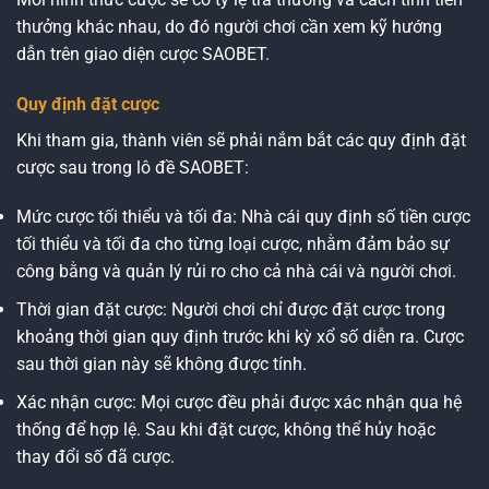
thưởng khác nhau, do đó người chơi cần xem kỹ hướng
dẫn trên giao diện cược SAOBET.
Quy định đặt cược
Khi tham gia, thành viên sẽ phải nắm bắt các quy định đặt
cược sau trong lô đề SAOBET:
Mức cược tối thiểu và tối đa: Nhà cái quy định số tiền cược
tối thiểu và tối đa cho từng loại cược, nhằm đảm bảo sự
công bằng và quản lý rủi ro cho cả nhà cái và người chơi.
Thời gian đặt cược: Người chơi chỉ được đặt cược trong
khoảng thời gian quy định trước khi kỳ xổ số diễn ra. Cược
sau thời gian này sẽ không được tính.
Xác nhận cược: Mọi cược đều phải được xác nhận qua hệ
thống để hợp lệ. Sau khi đặt cược, không thể hủy hoặc
thay đổi số đã cược.