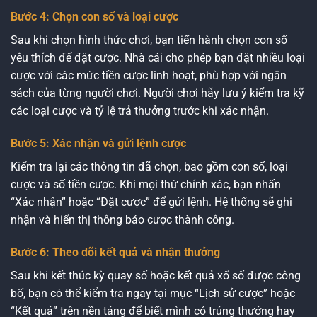
Bước 4: Chọn con số và loại cược
Sau khi chọn hình thức chơi, bạn tiến hành chọn con số
yêu thích để đặt cược. Nhà cái cho phép bạn đặt nhiều loại
cược với các mức tiền cược linh hoạt, phù hợp với ngân
sách của từng người chơi. Người chơi hãy lưu ý kiểm tra kỹ
các loại cược và tỷ lệ trả thưởng trước khi xác nhận.
Bước 5: Xác nhận và gửi lệnh cược
Kiểm tra lại các thông tin đã chọn, bao gồm con số, loại
cược và số tiền cược. Khi mọi thứ chính xác, bạn nhấn
“Xác nhận” hoặc “Đặt cược” để gửi lệnh. Hệ thống sẽ ghi
nhận và hiển thị thông báo cược thành công.
Bước 6: Theo dõi kết quả và nhận thưởng
Sau khi kết thúc kỳ quay số hoặc kết quả xổ số được công
bố, bạn có thể kiểm tra ngay tại mục “Lịch sử cược” hoặc
“Kết quả” trên nền tảng để biết mình có trúng thưởng hay