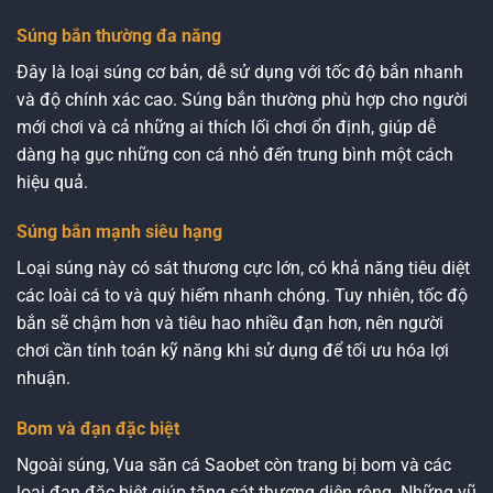
Súng bắn thường đa năng
Đây là loại súng cơ bản, dễ sử dụng với tốc độ bắn nhanh
và độ chính xác cao. Súng bắn thường phù hợp cho người
mới chơi và cả những ai thích lối chơi ổn định, giúp dễ
dàng hạ gục những con cá nhỏ đến trung bình một cách
hiệu quả.
Súng bắn mạnh siêu hạng
Loại súng này có sát thương cực lớn, có khả năng tiêu diệt
các loài cá to và quý hiếm nhanh chóng. Tuy nhiên, tốc độ
bắn sẽ chậm hơn và tiêu hao nhiều đạn hơn, nên người
chơi cần tính toán kỹ năng khi sử dụng để tối ưu hóa lợi
nhuận.
Bom và đạn đặc biệt
Ngoài súng, Vua săn cá Saobet còn trang bị bom và các
loại đạn đặc biệt giúp tăng sát thương diện rộng. Những vũ