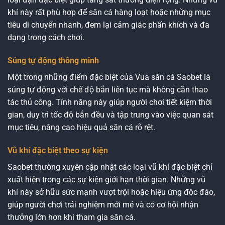
khí này rất phù hợp để săn cá hàng loạt hoặc những mục
tiêu di chuyển nhanh, đem lại cảm giác phấn khích và đa
dạng trong cách chơi.
Súng tự động thông minh
Một trong những điểm đặc biệt của Vua săn cá Saobet là
súng tự động với chế độ bắn liên tục mà không cần thao
tác thủ công. Tính năng này giúp người chơi tiết kiệm thời
gian, duy trì tốc độ bắn đều và tập trung vào việc quan sát
mục tiêu, nâng cao hiệu quả săn cá rõ rệt.
Vũ khí đặc biệt theo sự kiện
Saobet thường xuyên cập nhật các loại vũ khí đặc biệt chỉ
xuất hiện trong các sự kiện giới hạn thời gian. Những vũ
khí này sở hữu sức mạnh vượt trội hoặc hiệu ứng độc đáo,
giúp người chơi trải nghiệm mới mẻ và có cơ hội nhận
thưởng lớn hơn khi tham gia săn cá.