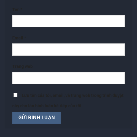
Tên
*
Email
*
Trang web
Lưu tên của tôi, email, và trang web trong trình duyệt
này cho lần bình luận kế tiếp của tôi.